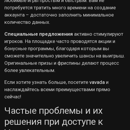
любимые игры простым и быстрым. Вам не
потребуется тратить много времени на создание
аккаунта – достаточно заполнить минимальное
количество данных.
Специальные предложения
активно стимулируют
игроков. На площадке часто проводятся акции и
бонусные программы, благодаря которым вы
сможете значительно увеличить шансы на выигрыш.
Оригинальные призы и фриспины делают процесс
более увлекательным.
Если хотите узнать больше, посетите
vavada
и
наслаждайтесь всеми преимуществами прямо
сейчас!
Частые проблемы и их
решения при доступе к