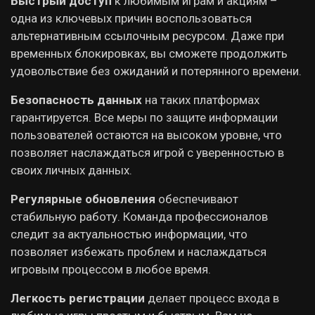
Быстрый доступ
к любимым играм и акциям –
одна из ключевых причин воспользоваться
альтернативным ссылочным ресурсом. Даже при
временных блокировках, вы сможете продолжить
удовольствие без ожиданий и потерянного времени.
Безопасность данных
на таких платформах
гарантируется. Все меры по защите информации
пользователей остаются на высоком уровне, что
позволяет наслаждаться игрой с уверенностью в
своих личных данных.
Регулярные обновления
обеспечивают
стабильную работу. Команда профессионалов
следит за актуальностью информации, что
позволяет избежать проблем и наслаждаться
игровым процессом в любое время.
Легкость регистрации
делает процесс входа в