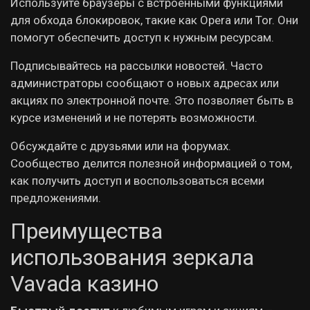
Используйте браузеры с встроенными функциями
для обхода блокировок, такие как Opera или Tor. Они
помогут обеспечить доступ к нужным ресурсам.
Подписывайтесь на рассылки новостей. Часто
администраторы сообщают о новых адресах или
акциях по электронной почте. Это позволяет быть в
курсе изменений и не потерять возможности.
Обсуждайте с друзьями или на форумах.
Сообщество делится полезной информацией о том,
как получить доступ и воспользоваться всеми
предложениями.
Преимущества
использования зеркала
Vavada казино